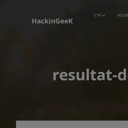
Aller
au
CTF
ACCU
contenu
HackinGeeK
resultat-