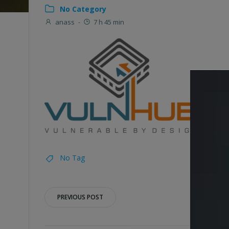
No Category
anass
-
7 h 45 min
No Tag
Post
PREVIOUS POST
navigation