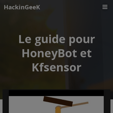
Aller
HackinGeeK
au
contenu
Le guide pour
HoneyBot et
Kfsensor