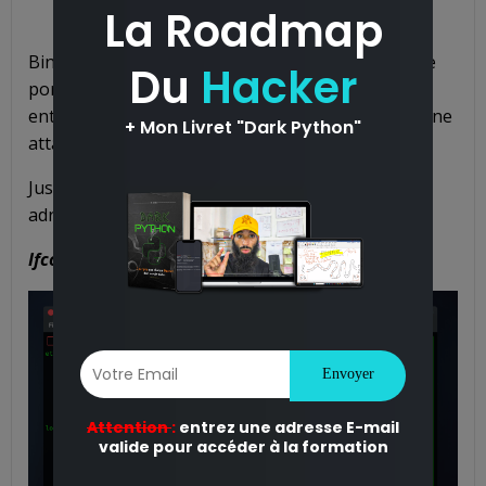
Bingo ! il a bien détecté mon test d’intrusion par le
port ftp, il m’affiche le port sur lequel j’ai voulu
entrer (
port 21
) et même l’adresse IP de ma machine
attaquante.
Juste pour une vérification, je vais checker mon
adresse IP de la machine Parrot :
Ifconfig