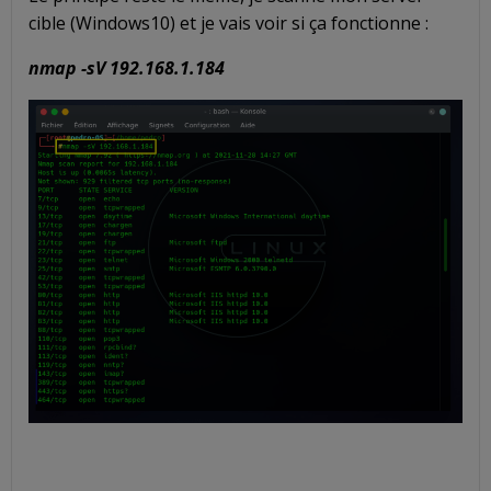
cible (Windows10) et je vais voir si ça fonctionne :
nmap -sV 192.168.1.184