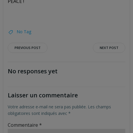
PEACE !
No Tag
Post
Post
PREVIOUS POST
NEXT POST
navigation
navigation
No responses yet
Laisser un commentaire
Votre adresse e-mail ne sera pas publiée.
Les champs
obligatoires sont indiqués avec
*
Commentaire
*