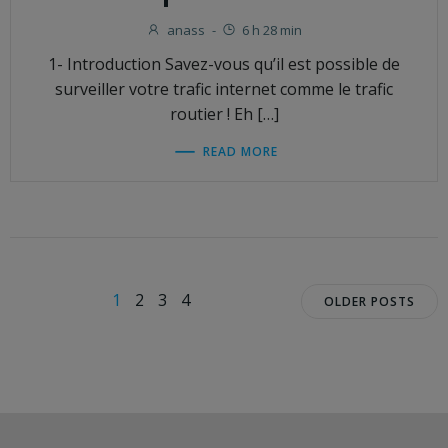
anass
-
6 h 28 min
1- Introduction Savez-vous qu’il est possible de
surveiller votre trafic internet comme le trafic
routier ! Eh […]
READ MORE
Posts
Posts
Page
Page
Page
Page
1
2
3
4
OLDER POSTS
navigation
navigat