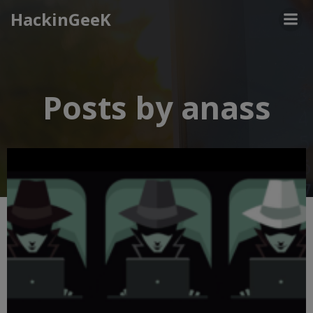
Aller
HackinGeeK
au
contenu
Posts by
anass