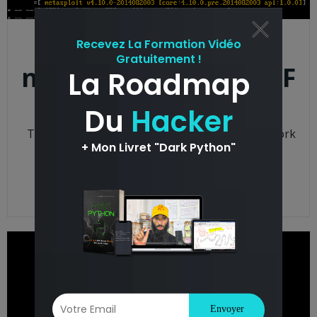
Metasploit pour les
nuls | TryhackMe CTF
anass
-
14 h 25 min
Task 1 : Introduction Metasploit est un Framework
(ensemble d’outils et de logiciels organisés)
permettant d’effectuer […]
READ MORE