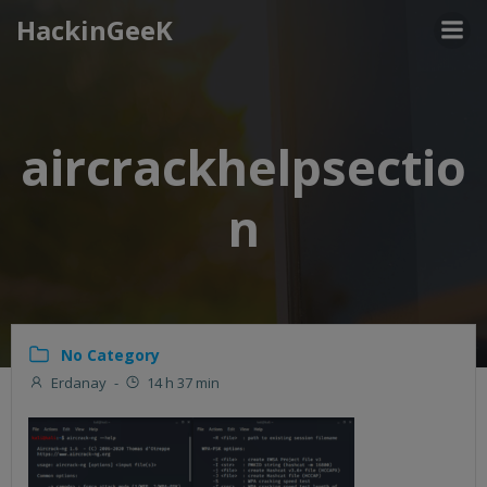
Aller
HackinGeeK
au
contenu
aircrackhelpsectio
n
No Category
Erdanay
-
14 h 37 min