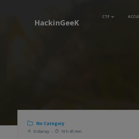
Aller
au
CTF
ACCU
contenu
HackinGeeK
No Category
Erdanay
-
16 h 45 min