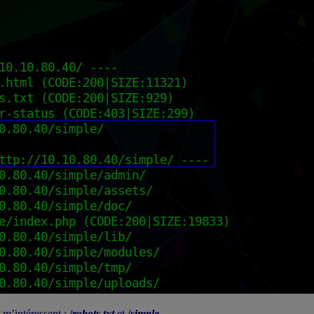
i m’intéressent :
/
robots.txt
et
/
simple