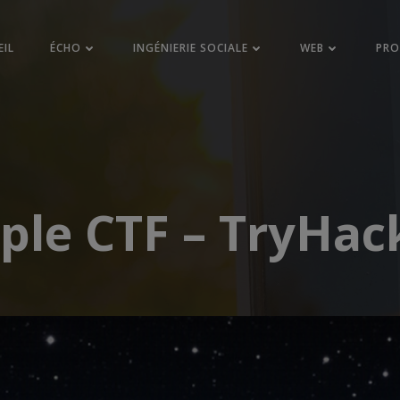
EIL
ÉCHO
INGÉNIERIE SOCIALE
WEB
PR
ple CTF – TryHa