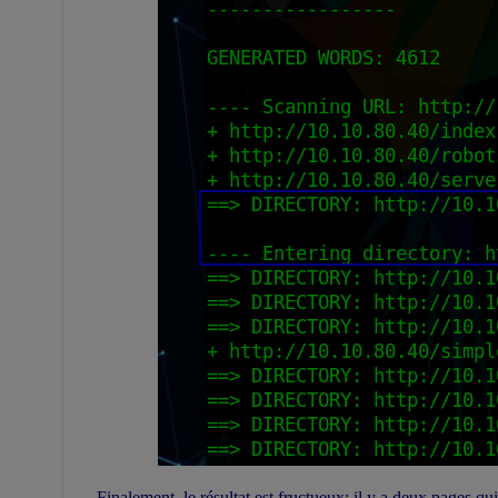
Finalement, le résultat est fructueux; il y a deux pages qu