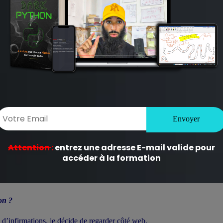
.
FTP où le service de protocole de transfert de fichiers exécutés sur le 
?
on ?
 d’infirmations. je décide de regarder côté web.