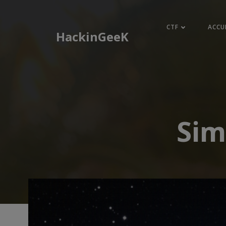
Aller
au
CTF
ACCU
contenu
HackinGeeK
Sim