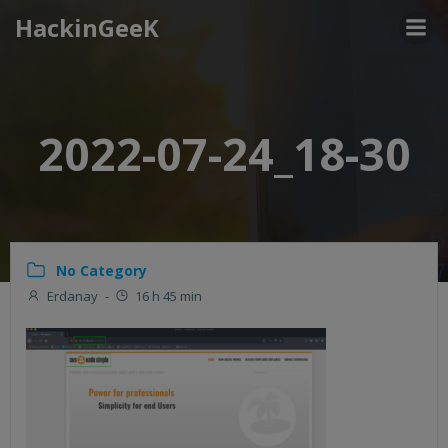
Aller
HackinGeeK
au
contenu
2022-07-24_18-30
No Category
Erdanay
-
16 h 45 min