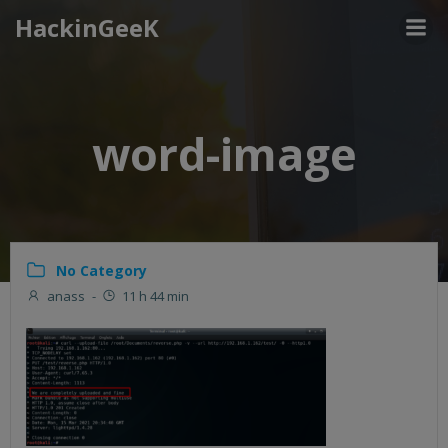
Aller
HackinGeeK
au
contenu
word-image
No Category
anass
-
11 h 44 min