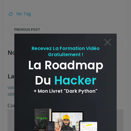
No Tag
Post
PREVIOUS POST
navigation
No responses yet
Laisser un commentaire
Votre adresse e-mail ne sera pas publiée.
Les champs
obligatoires sont indiqués avec
*
Commentaire
*