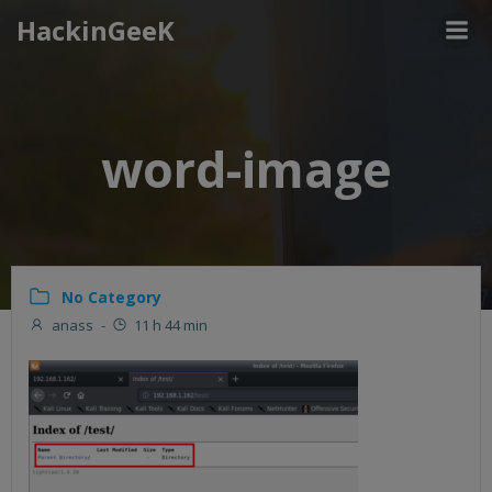
Aller
HackinGeeK
au
contenu
word-image
No Category
anass
-
11 h 44 min