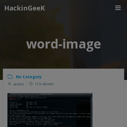
Aller
HackinGeeK
au
contenu
word-image
No Category
anass
-
11 h 44 min