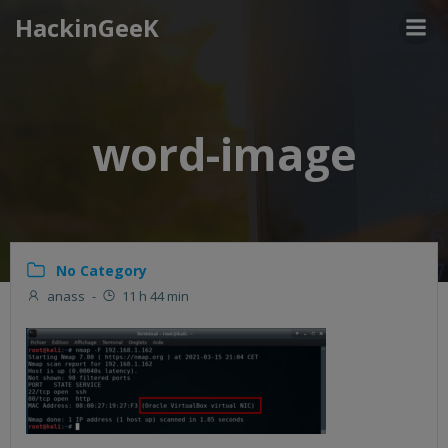
Aller
HackinGeeK
au
contenu
word-image
No Category
anass
-
11 h 44 min