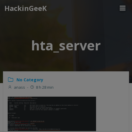
Aller
HackinGeeK
au
contenu
hta_server
No Category
anass
-
8 h 28 min