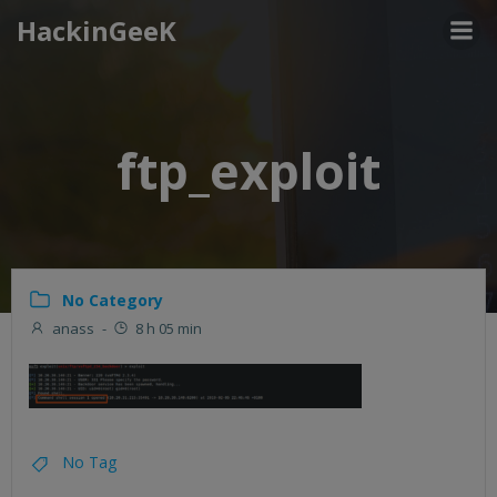
Aller
HackinGeeK
au
contenu
ftp_exploit
No Category
anass
-
8 h 05 min
No Tag