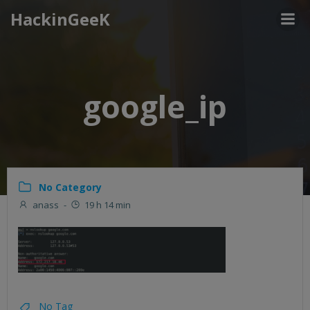
Aller
HackinGeeK
au
contenu
google_ip
No Category
anass
-
19 h 14 min
No Tag