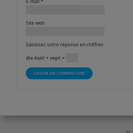
E-mail
*
Site web
Saisissez votre réponse en chiffres
dix-huit + sept =
© 