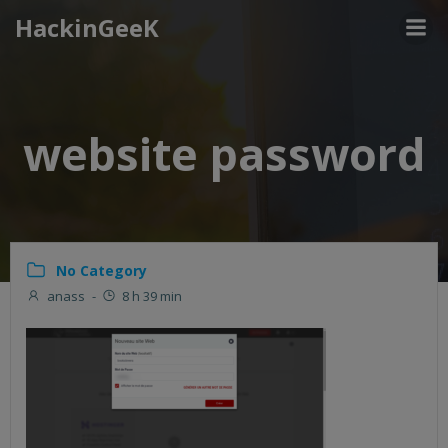
Aller
HackinGeeK
au
contenu
website password
No Category
anass
-
8 h 39 min