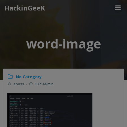
Aller
HackinGeeK
au
contenu
word-image
No Category
anass
-
10 h 44 min