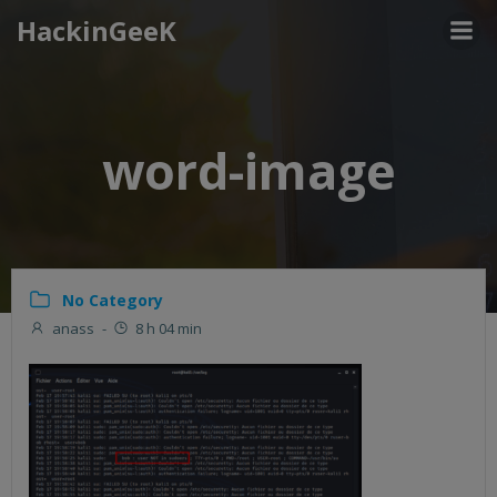
Aller
HackinGeeK
au
contenu
word-image
No Category
anass
-
8 h 04 min