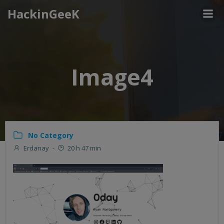
Aller
HackinGeeK
au
contenu
Image4
No Category
Erdanay
-
20 h 47 min