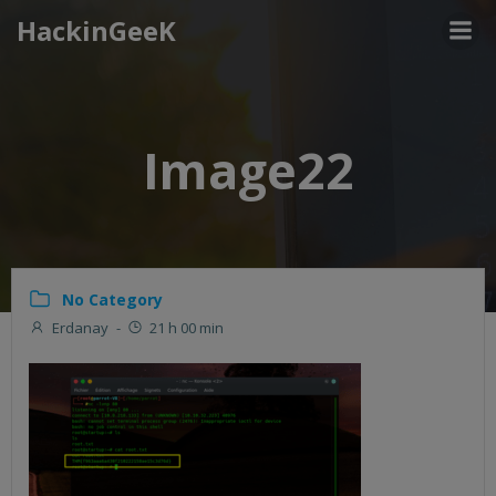
Aller
HackinGeeK
au
contenu
Image22
No Category
Erdanay
-
21 h 00 min