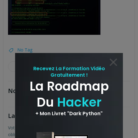
No Tag
Post
PREVIOUS POST
navigation
No responses yet
Laisser un commentaire
Votre adresse e-mail ne sera pas publiée.
Les champs
obligatoires sont indiqués avec
*