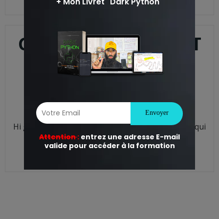
READ MORE
GUIDE DU DÉBUTANT
POUR DEVENIR
HACKER.
anass
-
18 h 36 min
Hi guys, aujourd’hui je vais vous parler d’un sujet qui
est très important : comment devenir […]
READ MORE