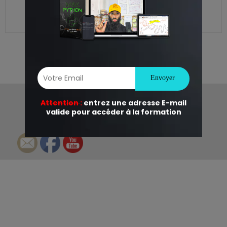
READ MORE
© 2026 HackinGeeK. Created for free using
WordPress and
Colibri