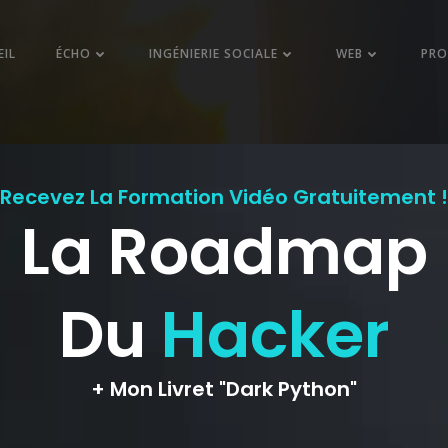
EIL
ÉCHO
INGÉNIERIE SOCIALE
WEB
PR
in protéger sa vie
TRE