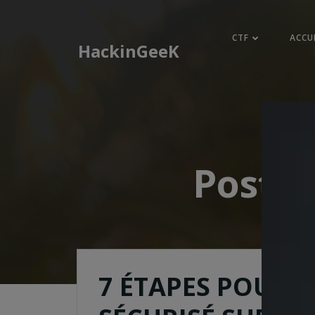
Aller
au
CTF
ACCU
contenu
HackinGeeK
Posts 
7 ÉTAPES POUR Ê