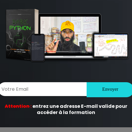
NTERNET
premier épisode de