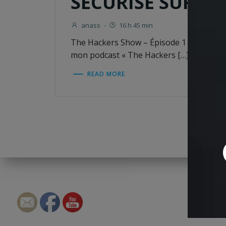
SÉCURISÉ SUR I
anass
-
16 h 45 min
The Hackers Show – Épisode 1 Dans ce 
mon podcast « The Hackers […]
READ MORE