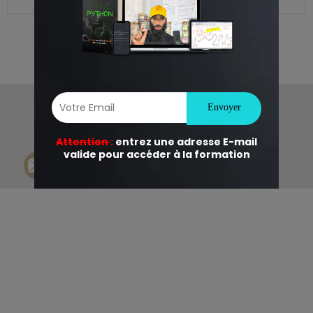
© 2026 HackinGeeK. Created for free using
WordPress and
Colibri