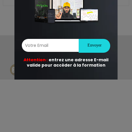
© 2026 HackinGeeK. Created for free using
WordPress and
Colibri