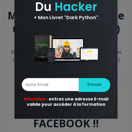
METASPLOIT : le guide
ultime du hacker (3)
anass
-
22 h 45 min
Dans le tuto précèdent, on a pu avoir une session
meterpreter sur notre machine ce qui nous a […]
READ MORE
COMMENT HACKER
UN COMPTE
FACEBOOK !!