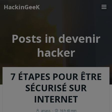
Aller
HackinGeeK
au
contenu
Posts in devenir
hacker
7 ÉTAPES POUR ÊTRE
SÉCURISÉ SUR
INTERNET
anass
-
16 h 45 min