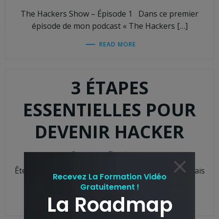
The Hackers Show – Épisode 1 Dans ce premier
épisode de mon podcast « The Hackers […]
READ MORE
3 ÉTAPES
ESSENTIELLES POUR
DEVENIR HACKER
anass
-
16 h 04 min
Êtes-vous un débutant qui veut devenir hacker mais
ne sait pas par où commencer ? Si […]
READ MORE