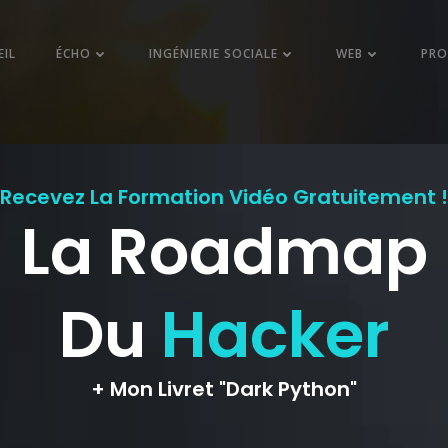
EIL
ÉCHO
INGÉNIERIE SOCIALE
WEB
PR
osts in attaque s
le attaque