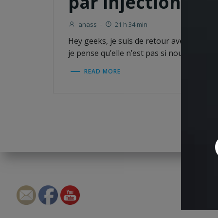
par injection !
anass
-
21 h 34 min
Hey geeks, je suis de retour avec une n
je pense qu’elle n’est pas si nouvelle […]
READ MORE