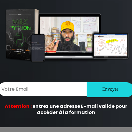
ouvelle attaque……!Mmm,