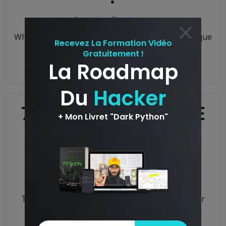
anass
-
18 h 03 min
What’s up guys, c’est Anass …. Ça fait longtemps que
je n’ai pas publié d’article, en fait, j’étais […]
READ MORE
7 ÉTAPES POUR ÊTRE
SÉCURISÉ SUR
INTERNET
anass
-
16 h 45 min
The Hackers Show – Épisode 1 Dans ce premier
épisode de mon podcast « The Hackers […]