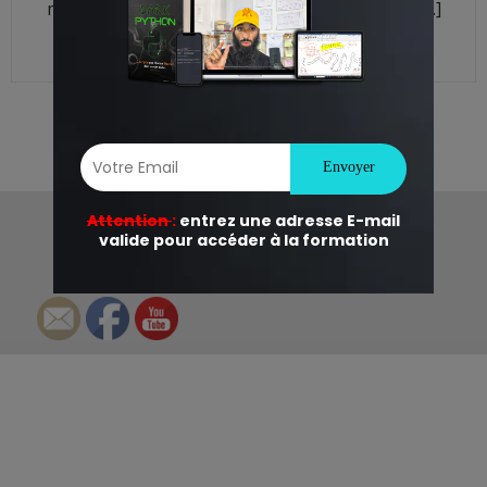
meterpreter sur notre machine ce qui nous a […]
READ MORE
© 2026 HackinGeeK. Created for free using
WordPress and
Colibri