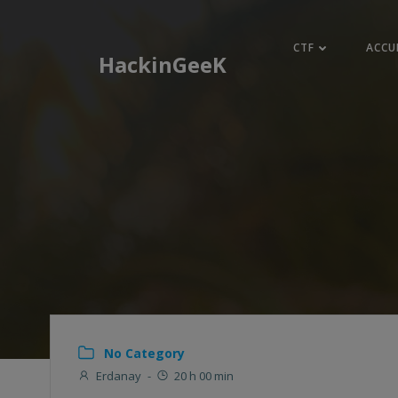
Aller
au
CTF
ACCU
contenu
HackinGeeK
No Category
Erdanay
-
20 h 00 min