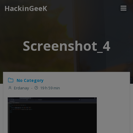
Aller
HackinGeeK
au
contenu
Screenshot_4
No Category
Erdanay
-
19 h 59 min