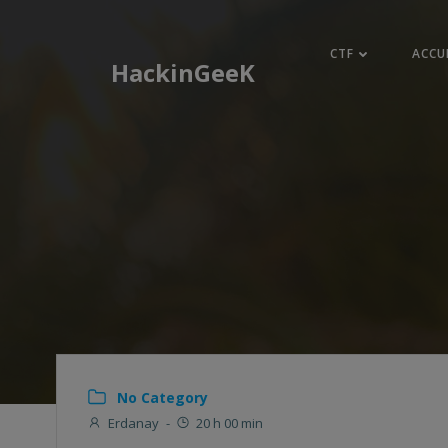
Aller
au
CTF
ACCU
contenu
HackinGeeK
No Category
Erdanay
-
20 h 00 min