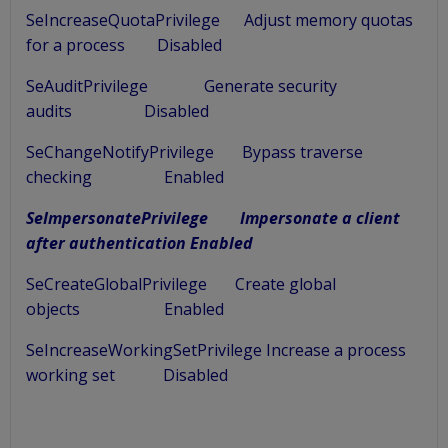
SeIncreaseQuotaPrivilege Adjust memory quotas
for a process Disabled
SeAuditPrivilege Generate security
audits Disabled
SeChangeNotifyPrivilege Bypass traverse
checking Enabled
SeImpersonatePrivilege Impersonate a client
after authentication Enabled
SeCreateGlobalPrivilege Create global
objects Enabled
SeIncreaseWorkingSetPrivilege Increase a process
working set Disabled