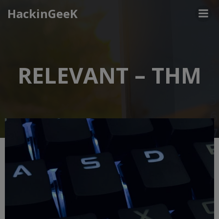
Aller
HackinGeeK
au
contenu
RELEVANT – THM