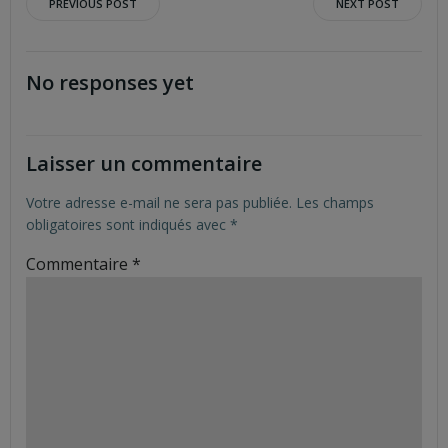
Post
Post
PREVIOUS POST
NEXT POST
navigation
navigation
No responses yet
Laisser un commentaire
Votre adresse e-mail ne sera pas publiée.
Les champs
obligatoires sont indiqués avec
*
Commentaire
*