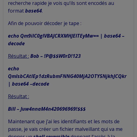
recherche rapide je vois qu’ils sont encodés au
format
base64
.
Afin de pouvoir décoder je tape :
echo Qm9iIC0gIVBAJCRXMHJEITEyMw== | base64 –
decode
Résultat :
Bob – !P@$$W0rD!123
echo
QmlsbCAtIEp1dzRubmFNNG40MjA2OTY5NjkhJCQkr
| base64 –decode
Résultat :
Bill – Juw4nnaM4n420696969!$$$
Maintenant que j’ai les identifiants et les mots de
passe, je vais créer un fichier malveillant qui va me
donner un
shell reversible
donnant l’accès à la