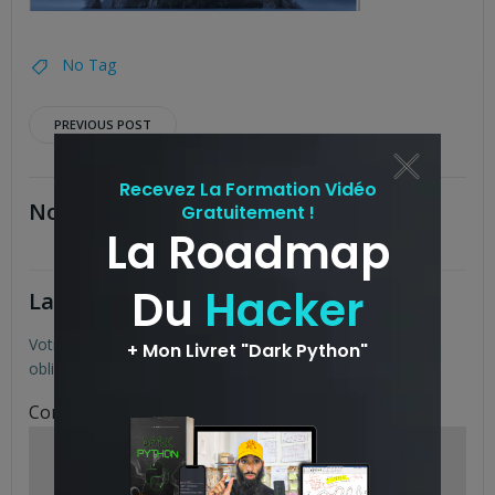
No Tag
Post
PREVIOUS POST
navigation
No responses yet
Laisser un commentaire
Votre adresse e-mail ne sera pas publiée.
Les champs
obligatoires sont indiqués avec
*
Commentaire
*