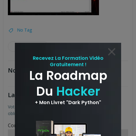
No Tag
Post
PREVIOUS POST
navigation
No responses yet
Laisser un commentaire
Votre adresse e-mail ne sera pas publiée.
Les champs
obligatoires sont indiqués avec
*
Commentaire
*