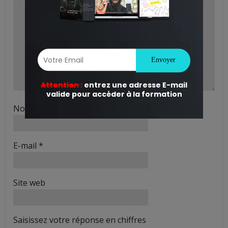
Nom
*
E-mail
*
Site web
Saisissez votre réponse en chiffres