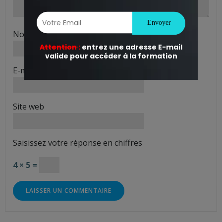
Nom
*
E-mail
*
Site web
Saisissez votre réponse en chiffres
4 × 5 =