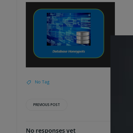
No Tag
Post
PREVIOUS POST
navigation
No responses yet