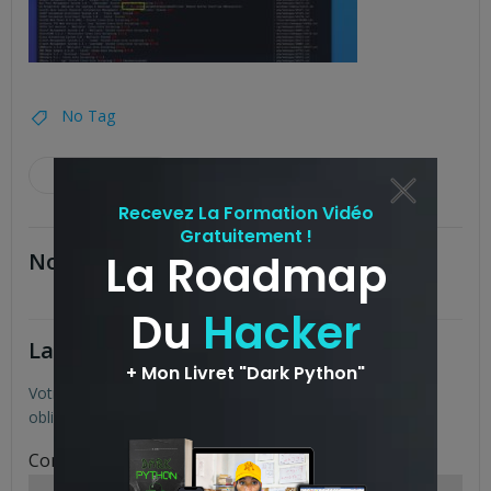
No Tag
Post
PREVIOUS POST
navigation
No responses yet
Laisser un commentaire
Votre adresse e-mail ne sera pas publiée.
Les champs
obligatoires sont indiqués avec
*
Commentaire
*