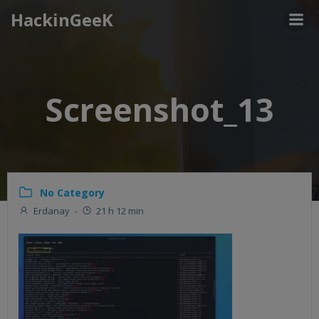
Aller
HackinGeeK
au
contenu
Screenshot_13
No Category
Erdanay
-
21 h 12 min