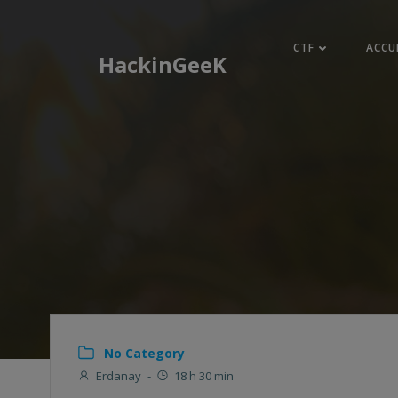
Aller
au
CTF
ACCU
contenu
HackinGeeK
No Category
Erdanay
-
18 h 30 min