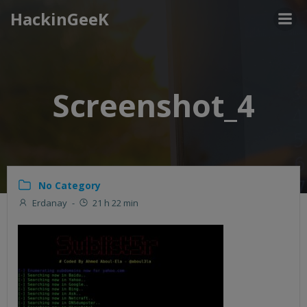
Aller
HackinGeeK
au
contenu
Screenshot_4
No Category
Erdanay
-
21 h 22 min