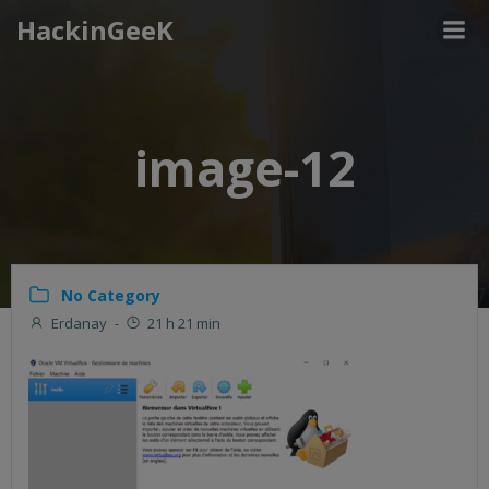
Aller
HackinGeeK
au
contenu
image-12
No Category
Erdanay
-
21 h 21 min