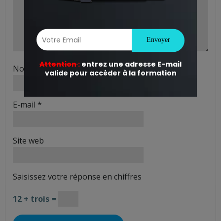
Nom
*
E-mail
*
Site web
Saisissez votre réponse en chiffres
12 + trois =