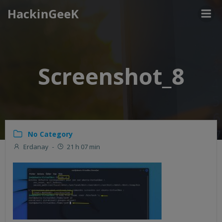
Aller
HackinGeeK
au
contenu
Screenshot_8
No Category
Erdanay
-
21 h 07 min