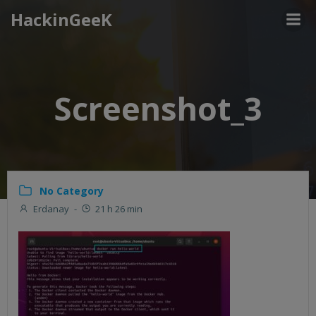
Aller
HackinGeeK
au
contenu
Screenshot_3
No Category
Erdanay
-
21 h 26 min