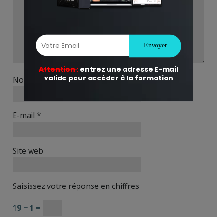
Nom
*
E-mail
*
Site web
Saisissez votre réponse en chiffres
19 − 1 =