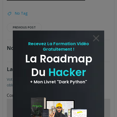
No Tag
Post
PREVIOUS POST
navigation
No responses yet
Laisser un commentaire
Votre adresse e-mail ne sera pas publiée.
Les champs
obligatoires sont indiqués avec
*
Commentaire
*