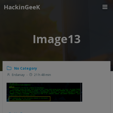
Aller
HackinGeeK
au
contenu
Image13
No Category
Erdanay
-
21 h 48 min