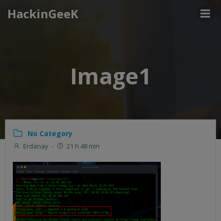
Aller
HackinGeeK
au
contenu
Image1
No Category
Erdanay
-
21 h 48 min