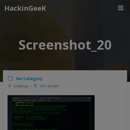
Aller
HackinGeeK
au
contenu
Screenshot_20
No Category
Erdanay
-
19 h 34 min