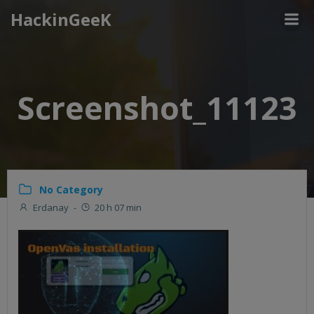
Aller
HackinGeeK
au
contenu
Screenshot_11123
No Category
Erdanay
-
20 h 07 min